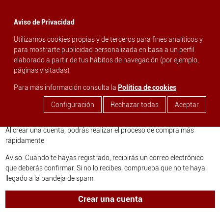
menu
Aviso de Privacidad
Utilizamos cookies propias y de terceros para fines analíticos y
search
para mostrarte publicidad personalizada en basa a un perfil
elaborado a partir de tus hábitos de navegación (por ejemplo,
páginas visitadas)
Inicia sesión o crea una nueva cuenta
Para más información consulta la
Política de cookies
Configuración
Rechazar todas
Aceptar
Nuevo usuario
Al crear una cuenta, podrás realizar el proceso de compra más
rápidamente
Aviso: Cuando te hayas registrado, recibirás un correo electrónico
que deberás confirmar. Si no lo recibes, comprueba que no te haya
llegado a la bandeja de spam.
Crear una cuenta