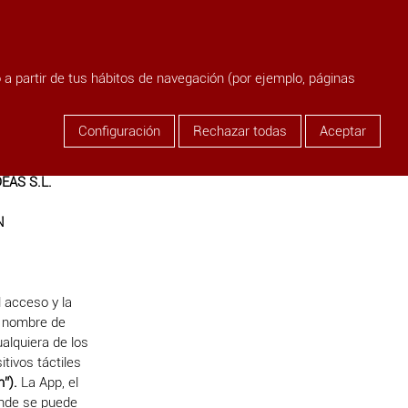
person
Login
search
o a partir de tus hábitos de navegación (por ejemplo, páginas
Configuración
Rechazar todas
Aceptar
EAS S.L.
N
l acceso y la
el nombre de
ualquiera de los
tivos táctiles
m”).
La App, el
donde se puede