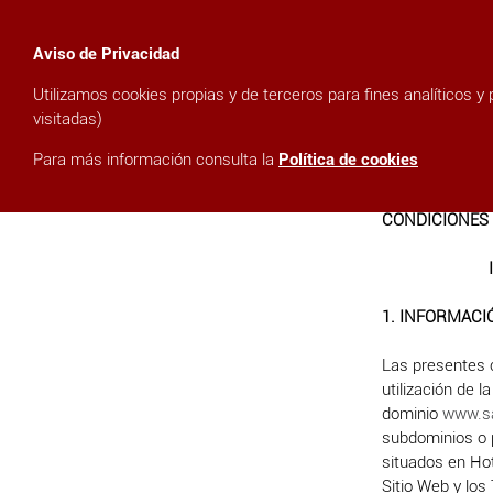
Aviso de Privacidad
Utilizamos cookies propias y de terceros para fines analíticos y
visitadas)
shopping_cart
Para más información consulta la
Política de cookies
Condiciones Ge
CONDICIONES 
1. INFORMACI
Las presentes c
utilización de 
dominio
www.sa
subdominios o p
situados en Hote
Sitio Web y los