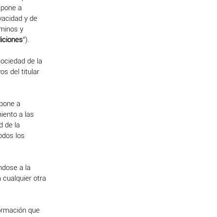
b pone a
ivacidad y de
rminos y
iciones
”).
Sociedad de la
s del titular
 pone a
iento a las
d de la
odos los
ndose a la
 cualquier otra
formación que