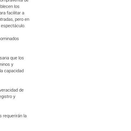
compraventa de
ablecen los
a facilitar a
ntradas, pero en
 espectáculo.
enominados
saria que los
minos y
la capacidad
 veracidad de
gistro y
 requerirán la