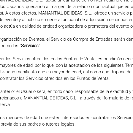
NTIAL DE IDEAS, S.L. actúa únicamente como intermediario en la 
los Usuarios, quedando al margen de la relación contractual que est
sí. A estos efectos, MANANTIAL DE IDEAS, S.L. ofrece un servicio par
e evento y al público en general un canal de adquisición de dichas e
 actúa en calidad de entidad organizadora o promotora del evento o
 Organización de Eventos, el Servicio de Compra de Entradas serán d
como los “
Servicios
”.
izar los Servicios ofrecidos en los Puntos de Venta, es condición nece
ayores de edad, por lo que, con la aceptación de los siguientes Tér
l Usuario manifiesta que es mayor de edad, así como que dispone de 
contratar los Servicios ofrecidos en los Puntos de Venta.
o anterior el Usuario será, en todo caso, responsable de la exactitud y
orcionados a MANANTIAL DE IDEAS, S.L. a través del formulario de re
serva.
os menores de edad que estén interesados en contratar los Servicios
 previa de sus padres o tutores legales.