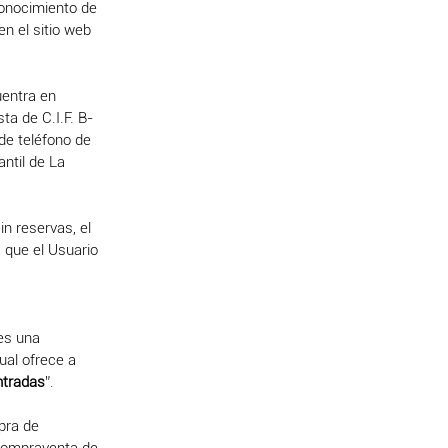
 conocimiento de
n el sitio web
uentra en
ta de C.I.F. B-
de teléfono de
ntil de La
n reservas, el
 que el Usuario
es una
ual ofrece a
ntradas
”.
pra de