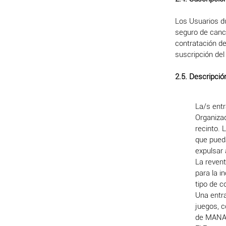
Los Usuarios du
seguro de canc
contratación de
suscripción del
2.5. Descripció
La/s entr
Organizad
recinto. 
que pueda
expulsar 
La revent
para la i
tipo de 
Una entra
juegos, c
de MANAN