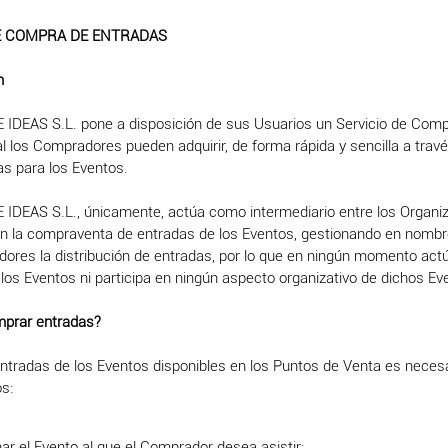
DE COMPRA DE ENTRADAS
n
DEAS S.L. pone a disposición de sus Usuarios un Servicio de Comp
al los Compradores pueden adquirir, de forma rápida y sencilla a trav
as para los Eventos.
DEAS S.L., únicamente, actúa como intermediario entre los Organiz
 la compraventa de entradas de los Eventos, gestionando en nombr
adores la distribución de entradas, por lo que en ningún momento ac
los Eventos ni participa en ningún aspecto organizativo de dichos Ev
mprar entradas?
tradas de los Eventos disponibles en los Puntos de Venta es necesa
s:
ar el Evento al que el Comprador desea asistir;