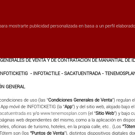
 para mostrarte publicidad personalizada en basa a un perfil elaborad
nerales de venta
GENERALES DE VENTA Y DE CONTRATACIÓN DE MANANTIAL DE ID
INFOTICKETIG - INFOTACTILE - SACATUENTRADA - TENEMOSPLA
ÓN GENERAL
ondiciones de uso (las “
Condiciones Generales de Venta
”) regulan e
la App móvil de INFOTICKETIG (la “
App
”) y del sitio web, alojado bajo 
catuentrada.es
y/o
www.tenemosplan.com
(el “
Sitio Web
”) y bajo c
áginas web dependientes del mismo, como a la aplicación en disposi
les, oficinas de turismo, hoteles, en la propia calle, etc.. (Los
“Tóte
 Tótem son (los
“Puntos de Venta
”), distintos dispositivos digitales 