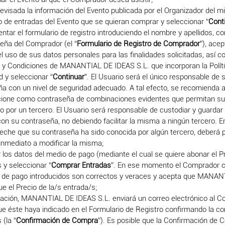
evisada la información del Evento publicada por el Organizador del 
 de entradas del Evento que se quieran comprar y seleccionar “
Cont
tar el formulario de registro introduciendo el nombre y apellidos, co
eña del Comprador (el “
Formulario de Registro de Comprador
”), ace
l uso de sus datos personales para las finalidades solicitadas, así c
 y Condiciones de MANANTIAL DE IDEAS S.L. que incorporan la Polít
d y seleccionar “
Continuar
”. El Usuario será el único responsable de 
a con un nivel de seguridad adecuado. A tal efecto, se recomienda a
cione como contraseña de combinaciones evidentes que permitan su 
o por un tercero. El Usuario será responsable de custodiar y guardar
con su contraseña, no debiendo facilitar la misma a ningún tercero. E
eche que su contraseña ha sido conocida por algún tercero, deberá 
inmediato a modificar la misma;
r los datos del medio de pago (mediante el cual se quiere abonar el P
 y seleccionar “
Comprar Entradas
”. En ese momento el Comprador 
s de pago introducidos son correctos y veraces y acepta que MANA
ue el Precio de la/s entrada/s;
uación, MANANTIAL DE IDEAS S.L. enviará un correo electrónico al C
e éste haya indicado en el Formulario de Registro confirmando la c
 (la “
Confirmación de Compra
”). Es posible que la Confirmación de