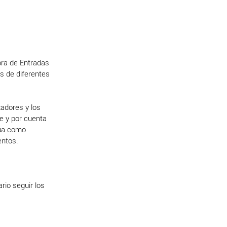
ra de Entradas
és de diferentes
adores y los
e y por cuenta
túa como
entos.
rio seguir los