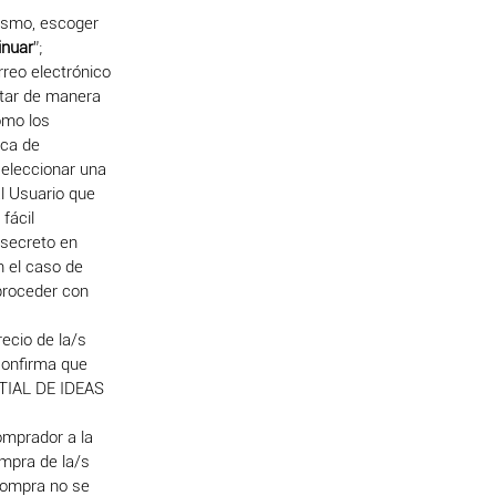
mismo, escoger
inuar
”;
rreo electrónico
ptar de manera
omo los
ica de
seleccionar una
l Usuario que
fácil
 secreto en
n el caso de
proceder con
recio de la/s
confirma que
NTIAL DE IDEAS
omprador a la
ompra de la/s
 Compra no se