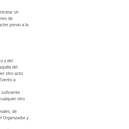
ntratar un
ones de
cter previo a la
o y del
quilla del
ier otro acto
 Evento a
 suficiente
cualquier otro
onales, de
el Organizador y