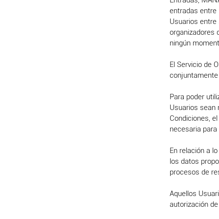
Entradas, MANA
entradas entre 
Usuarios entre 
organizadores d
ningún momento
El Servicio de
conjuntamente 
Para poder util
Usuarios sean m
Condiciones, e
necesaria para 
En relación a l
los datos prop
procesos de re
Aquellos Usuari
autorización de