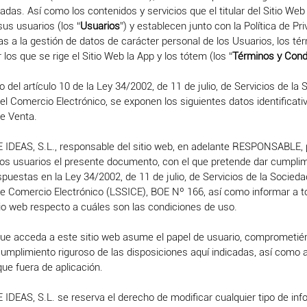
tradas. Así como los contenidos y servicios que el titular del Sitio We
sus usuarios (los “
Usuarios
”) y establecen junto con la Política de Pr
vas a la gestión de datos de carácter personal de los Usuarios, los té
los que se rige el Sitio Web la App y los tótem (los “
Términos y Cond
 del artículo 10 de la Ley 34/2002, de 11 de julio, de Servicios de la 
el Comercio Electrónico, se exponen los siguientes datos identificativo
de Venta.
DEAS, S.L., responsable del sitio web, en adelante RESPONSABLE,
los usuarios el presente documento, con el que pretende dar cumplim
spuestas en la Ley 34/2002, de 11 de julio, de Servicios de la Socieda
de Comercio Electrónico (LSSICE), BOE Nº 166, así como informar a t
tio web respecto a cuáles son las condiciones de uso.
ue acceda a este sitio web asume el papel de usuario, comprometié
umplimiento riguroso de las disposiciones aquí indicadas, así como a
que fuera de aplicación.
DEAS, S.L. se reserva el derecho de modificar cualquier tipo de in