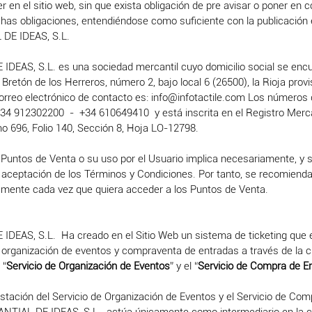
r en el sitio web, sin que exista obligación de pre avisar o poner en
chas obligaciones, entendiéndose como suficiente con la publicación e
DE IDEAS, S.L.
DEAS, S.L. es una sociedad mercantil cuyo domicilio social se enc
 Bretón de los Herreros, número 2, bajo local 6 (26500), la Rioja provis
orreo electrónico de contacto es: info@infotactile.com Los números 
+34 912302200 - +34 610649410 y está inscrita en el Registro Merca
mo 696, Folio 140, Sección 8, Hoja LO-12798.
 Puntos de Venta o su uso por el Usuario implica necesariamente, y si
 aceptación de los Términos y Condiciones. Por tanto, se recomienda
damente cada vez que quiera acceder a los Puntos de Venta.
DEAS, S.L. Ha creado en el Sitio Web un sistema de ticketing que 
 organización de eventos y compraventa de entradas a través de la c
 “
Servicio de Organización de Eventos
” y el “
Servicio de Compra de E
stación del Servicio de Organización de Eventos y el Servicio de Com