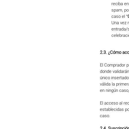
reciba en
spam, po
caso el “
Una vez 
entrada/s
celebraci
2.3. ¿Cómo acc
El Comprador p
donde validarán
único insertado
válida la prime
en ningún caso
El acceso al re
establecidas po
caso.
2.4. Suscripci