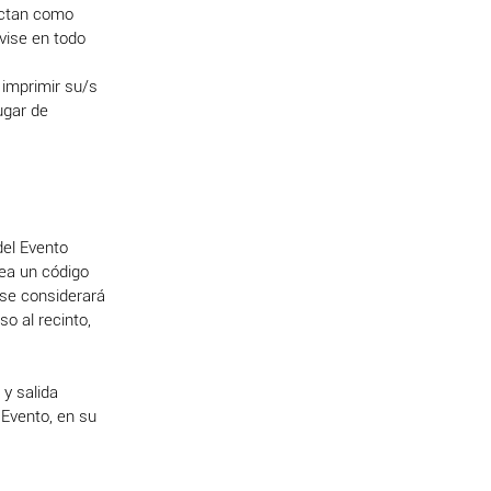
tectan como
vise en todo
 imprimir su/s
lugar de
del Evento
nea un código
 se considerará
so al recinto,
 y salida
 Evento, en su