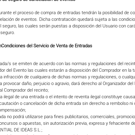
rante el proceso de compra de entradas tendrán la posibilidad de co
elación de eventos. Dicha contratación quedará sujeta a las condici
l seguro, las cuales serán puestas a disposición del Usuario con cará
 seguro.
nCondiciones del Servicio de Venta de Entradas
ada/s se emiten de acuerdo con las normas y regulaciones del recint
or del Evento las cuales estarán a disposición del Comprador en la ta
La infracción de cualquiera de dichas normas y regulaciones, o cualqu
 provocar daño, perjuicio o agravio, dará derecho al Organizador del
al Comprador del recinto;
a ilegal de una entrada o el intento de reventa ilegal constituye causa
ncautación o cancelación de dicha entrada sin derecho a rembolso ni 
compensación;
da no podrá utilizarse para fines publicitarios, comerciales, promoci
oncursos o apuestas, sin autorización previa, expresa y fehaciente d
TIAL DE IDEAS S.L.;