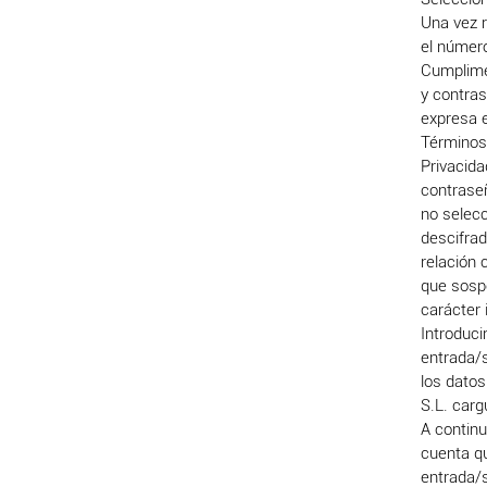
Una vez r
el número
Cumplimen
y contras
expresa e
Términos
Privacida
contraseñ
no selec
descifrad
relación 
que sosp
carácter 
Introduci
entrada/s
los dato
S.L. carg
A contin
cuenta qu
entrada/s